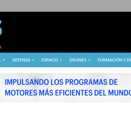
L
DEFENSA
ESPACIO
DRONES
FORMACIÓN Y E