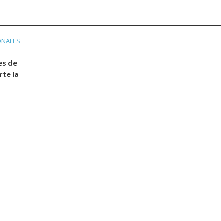
ONALES
es de
te la