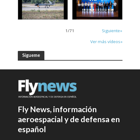
1
/
71
Siguiente»
Ver más vídeos»
Sígueme
Fly News, información
aeroespacial y de defensa en
español