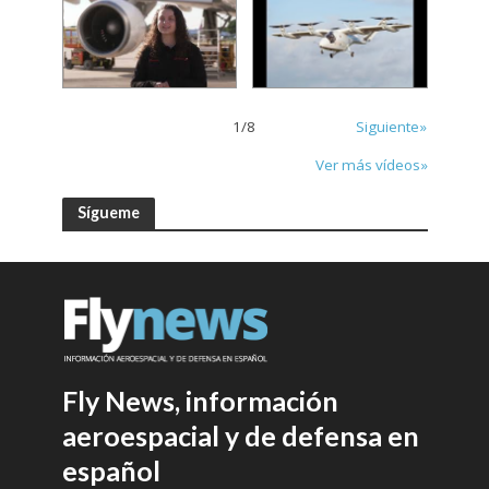
1
/
8
Siguiente»
Ver más vídeos»
Sígueme
Fly News, información
aeroespacial y de defensa en
español