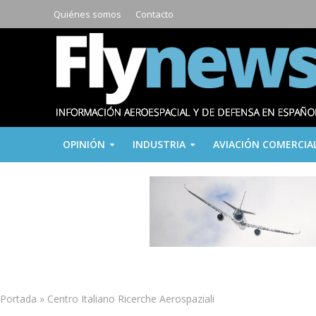
Quiénes somos
Contacto
OPINIÓN
INDUSTRIA
AVIACIÓN COMERCIA
Portada
»
Centro Italiano Ricerche Aerospaziali