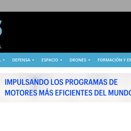
L
DEFENSA
ESPACIO
DRONES
FORMACIÓN Y E