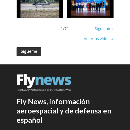
1
/
71
Siguiente»
Ver más vídeos»
Sígueme
Fly News, información
aeroespacial y de defensa en
español