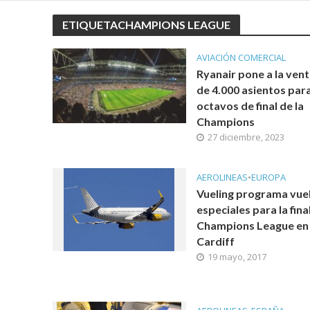
ETIQUETACHAMPIONS LEAGUE
AVIACIÓN COMERCIAL
Ryanair pone a la ven
de 4.000 asientos para
octavos de final de la
Champions
27 diciembre, 2023
AEROLINEAS
•
EUROPA
Vueling programa vue
especiales para la final
Champions League en
Cardiff
19 mayo, 2017