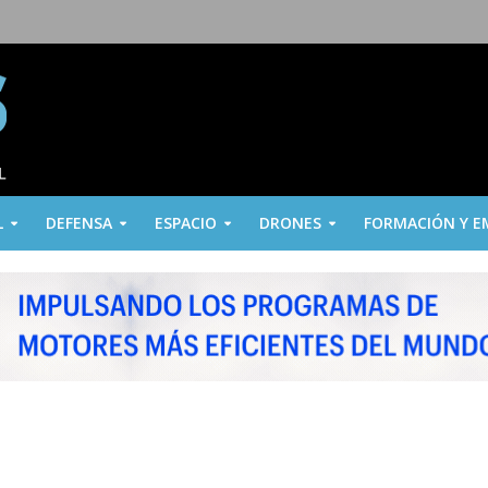
L
DEFENSA
ESPACIO
DRONES
FORMACIÓN Y E