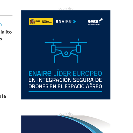
O
ialito
s
e la