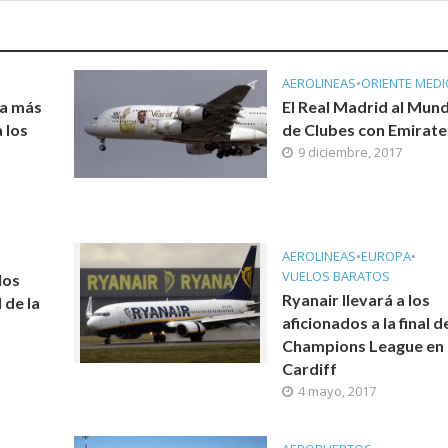
AEROLINEAS
•
ORIENTE MEDI
ta más
El Real Madrid al Mund
 los
de Clubes con Emirate
9 diciembre, 2017
AEROLINEAS
•
EUROPA
•
VUELOS BARATOS
los
Ryanair llevará a los
 de la
aficionados a la final d
Champions League en
Cardiff
4 mayo, 2017