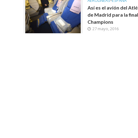
AEROLINEAS
•
ESPAÑA
Así es el avión del Atl
de Madrid para la final
Champions
27 mayo, 2016