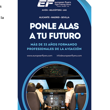
s
 la