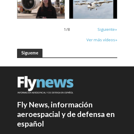
1
/
8
Siguiente»
Ver más vídeos»
Sígueme
Fly News, información
aeroespacial y de defensa en
español