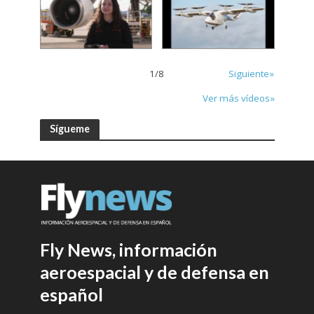
1
/
8
Siguiente»
Ver más vídeos»
Sígueme
Fly News, información
aeroespacial y de defensa en
español