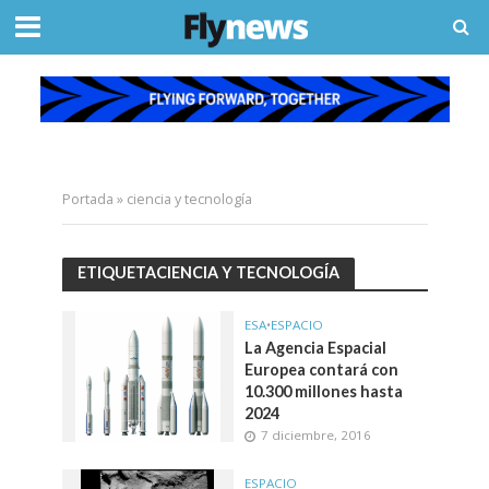
Portada
»
ciencia y tecnología
ETIQUETACIENCIA Y TECNOLOGÍA
ESA
•
ESPACIO
La Agencia Espacial
Europea contará con
10.300 millones hasta
2024
7 diciembre, 2016
ESPACIO