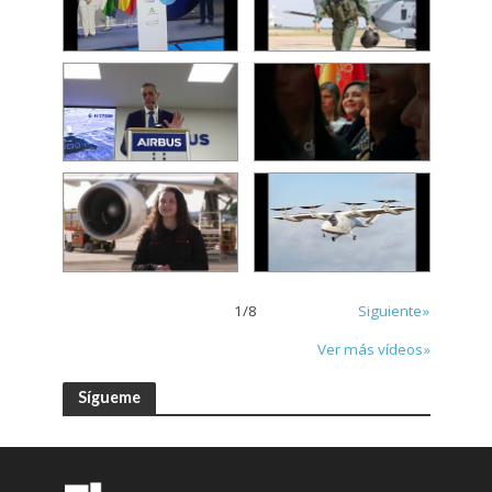
1
/
8
Siguiente»
Ver más vídeos»
Sígueme