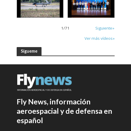
1
/
71
Siguiente»
Ver más vídeos»
Sígueme
Fly News, información
aeroespacial y de defensa en
español