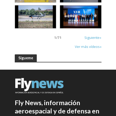
1
/
71
Siguiente»
Ver más vídeos»
Sígueme
Fly News, información
aeroespacial y de defensa en