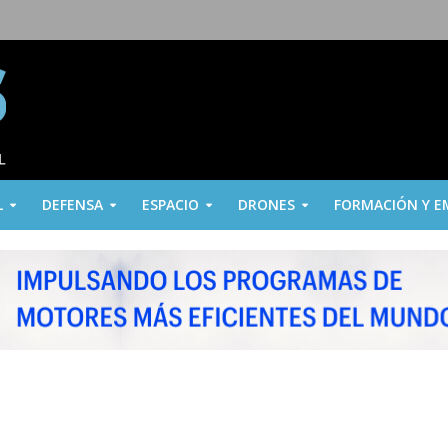
L
DEFENSA
ESPACIO
DRONES
FORMACIÓN Y E