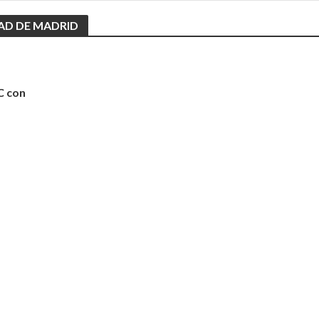
AD DE MADRID
C con