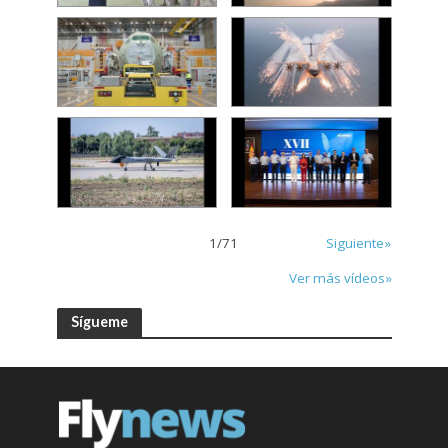
1
/
71
Siguiente»
Ver más vídeos»
Sígueme