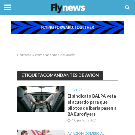
Portada
»
comandantes de avión
ETIQUETACOMANDANTES DE AVIÓN
PILOTOS
El sindicato BALPA veta
el acuerdo para que
pilotos de Iberia pasen a
BA Euroflyers
10 junio, 2022
AVIACIÓN COMERCIAL