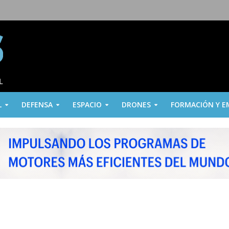
L
DEFENSA
ESPACIO
DRONES
FORMACIÓN Y E