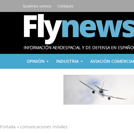
Quiénes somos
Contacto
OPINIÓN
INDUSTRIA
AVIACIÓN COMERCIA
Portada
»
comunicaciones móviles