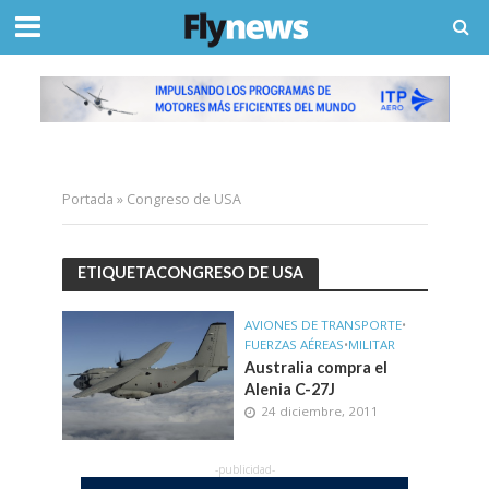
Portada
»
Congreso de USA
ETIQUETACONGRESO DE USA
AVIONES DE TRANSPORTE
•
FUERZAS AÉREAS
•
MILITAR
Australia compra el
Alenia C-27J
24 diciembre, 2011