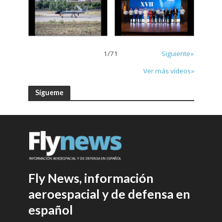
1
/
71
Siguiente»
Ver más vídeos»
Sígueme
Fly News, información
aeroespacial y de defensa en
español