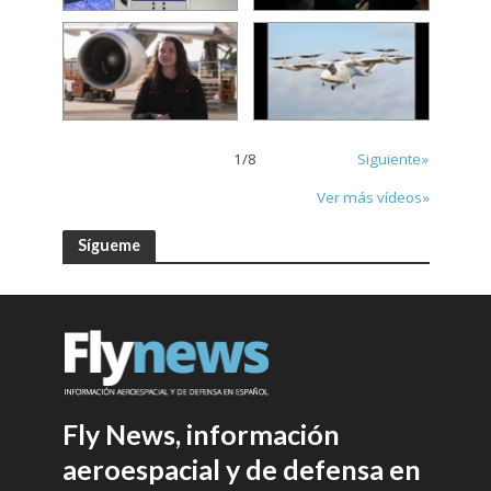
1
/
8
Siguiente»
Ver más vídeos»
Sígueme
Fly News, información
aeroespacial y de defensa en