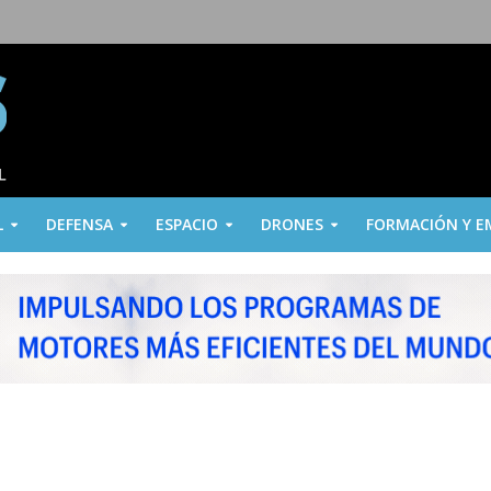
L
DEFENSA
ESPACIO
DRONES
FORMACIÓN Y E