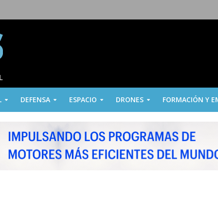
L
DEFENSA
ESPACIO
DRONES
FORMACIÓN Y E