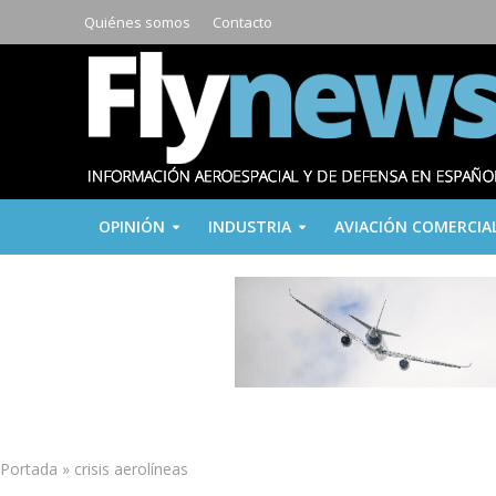
Quiénes somos
Contacto
OPINIÓN
INDUSTRIA
AVIACIÓN COMERCIA
Portada
»
crisis aerolíneas