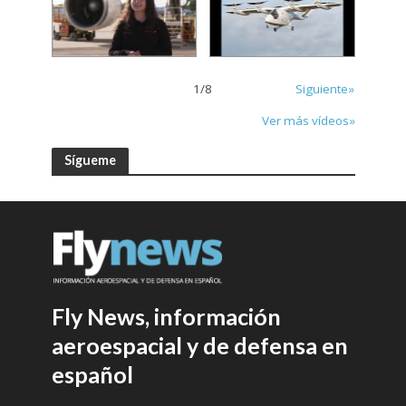
1
/
8
Siguiente»
Ver más vídeos»
Sígueme
Fly News, información
aeroespacial y de defensa en
español