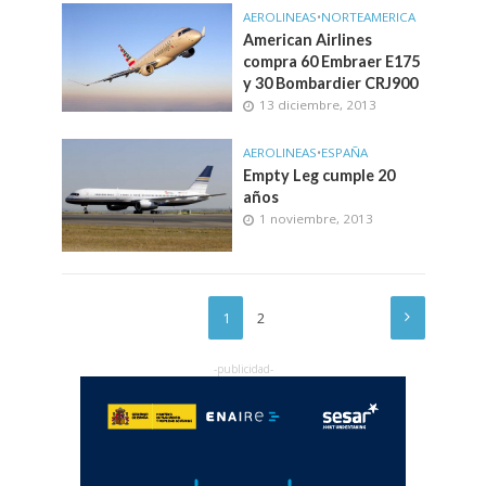
AEROLINEAS
•
NORTEAMERICA
American Airlines
compra 60 Embraer E175
y 30 Bombardier CRJ900
13 diciembre, 2013
AEROLINEAS
•
ESPAÑA
Empty Leg cumple 20
años
1 noviembre, 2013
1
2