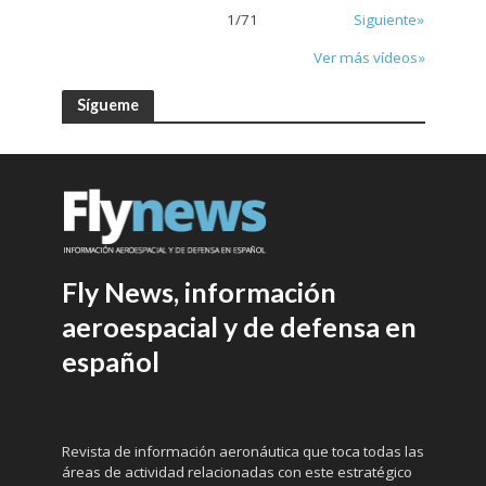
1
/
71
Siguiente»
Ver más vídeos»
Sígueme
Fly News, información
aeroespacial y de defensa en
español
Revista de información aeronáutica que toca todas las
áreas de actividad relacionadas con este estratégico