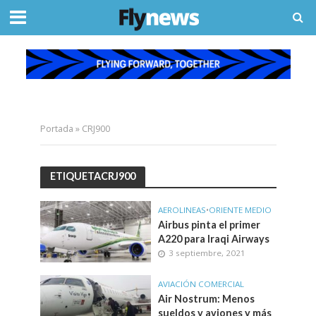
Portada
»
CRJ900
ETIQUETACRJ900
AEROLINEAS
•
ORIENTE MEDIO
Airbus pinta el primer
A220 para Iraqi Airways
3 septiembre, 2021
AVIACIÓN COMERCIAL
Air Nostrum: Menos
sueldos y aviones y más