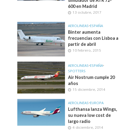
simulador de ATR 72-
600 en Madrid
13 octubre, 2017
AEROLINEAS
•
ESPAÑA
Binter aumenta
frecuencias con Lisboa a
partir de abril
10 febrero, 2015
AEROLINEAS
•
ESPAÑA
•
SPOTTERS
Air Nostrum cumple 20
años
15 diciembre, 2014
AEROLINEAS
•
EUROPA
Lufthansa lanza Wings,
su nueva low cost de
largo radio
4 diciembre, 2014