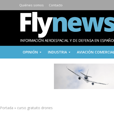
Quiénes somos
Contacto
OPINIÓN
INDUSTRIA
AVIACIÓN COMERCIA
Portada
»
curso gratuito drones