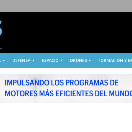
L
DEFENSA
ESPACIO
DRONES
FORMACIÓN Y E