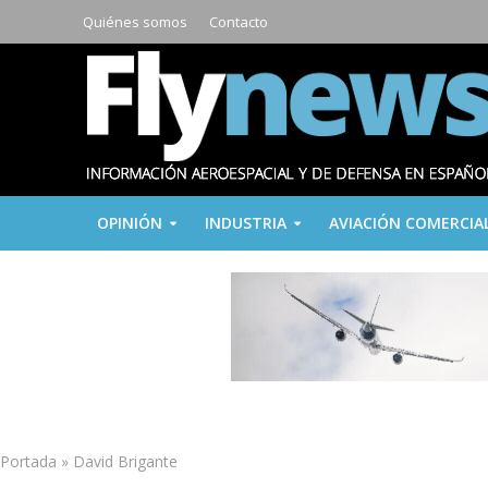
Quiénes somos
Contacto
OPINIÓN
INDUSTRIA
AVIACIÓN COMERCIA
Portada
»
David Brigante