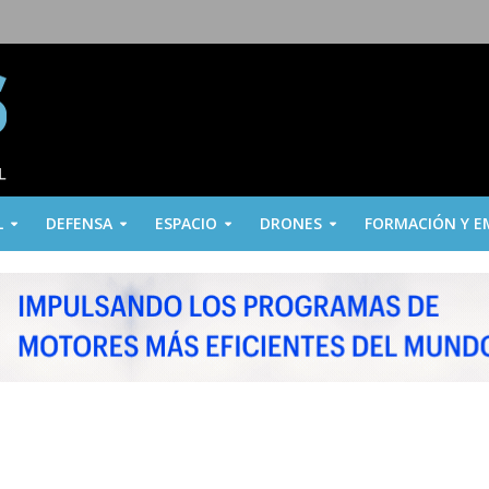
L
DEFENSA
ESPACIO
DRONES
FORMACIÓN Y E