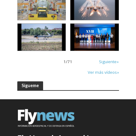
1
/
71
Siguiente»
Ver más vídeos»
Sígueme