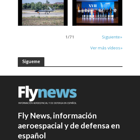
1
/
71
Siguiente»
Ver más vídeos»
Sígueme
Fly News, información
aeroespacial y de defensa en
español