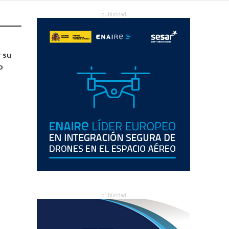
r su
o