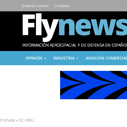
Quiénes somos
Contacto
OPINIÓN
INDUSTRIA
AVIACIÓN COMERCIA
Portada
»
EC-MXU