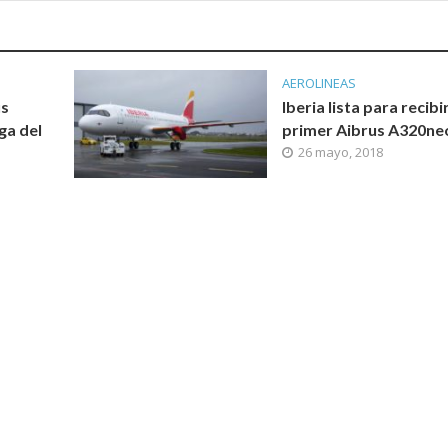
AEROLINEAS
us
Iberia lista para recibi
ga del
primer Aibrus A320ne
26 mayo, 2018