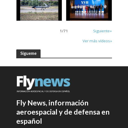
1
/
71
Siguiente»
Ver más vídeos»
Sígueme
Fly News, información
aeroespacial y de defensa en
español