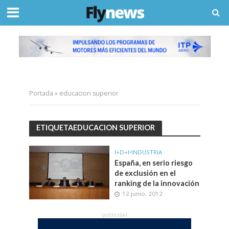
Portada
»
educacion superior
ETIQUETAEDUCACION SUPERIOR
I+D+I
•
INDUSTRIA
España, en serio riesgo
de exclusión en el
ranking de la innovación
12 junio, 2012