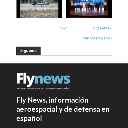
1
/
71
Siguiente»
Ver más vídeos»
Sígueme
Fly News, información
aeroespacial y de defensa en
español