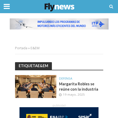
Portada
»
E&EM
ETIQUETAE&EM
DEFENSA
Margarita Robles se
reúne con la industria
19 mayo, 2025