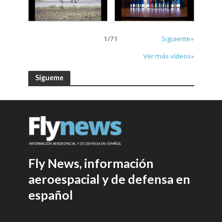
1
/
71
Siguiente»
Ver más vídeos»
Sígueme
Fly News, información
aeroespacial y de defensa en
español