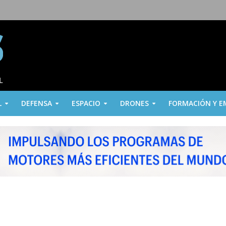
L
DEFENSA
ESPACIO
DRONES
FORMACIÓN Y E