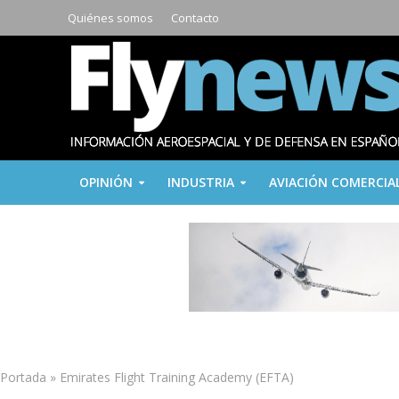
Quiénes somos
Contacto
OPINIÓN
INDUSTRIA
AVIACIÓN COMERCIA
Portada
»
Emirates Flight Training Academy (EFTA)