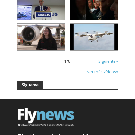
1
/
8
Siguiente»
Ver más vídeos»
Sígueme