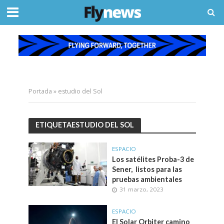
Portada
»
estudio del Sol
ETIQUETAESTUDIO DEL SOL
ESPACIO
Los satélites Proba-3 de
Sener, listos para las
pruebas ambientales
31 marzo, 2023
ESPACIO
El Solar Orbiter camino