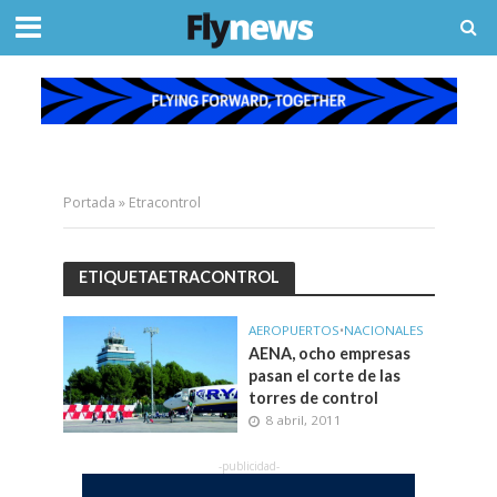
Portada
»
Etracontrol
ETIQUETAETRACONTROL
AEROPUERTOS
•
NACIONALES
AENA, ocho empresas
pasan el corte de las
torres de control
8 abril, 2011