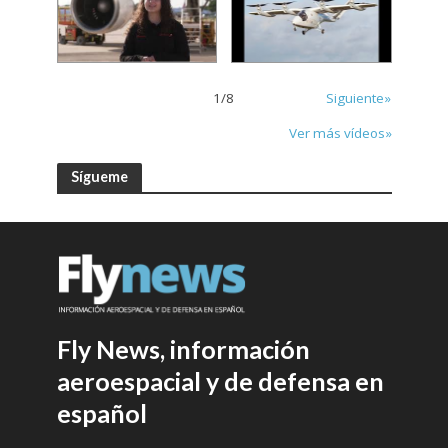
1
/
8
Siguiente»
Ver más vídeos»
Sígueme
Fly News, información
aeroespacial y de defensa en
español