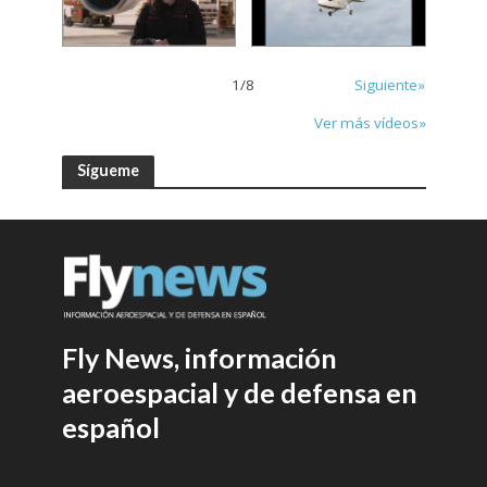
1
/
8
Siguiente»
Ver más vídeos»
Sígueme
Fly News, información
aeroespacial y de defensa en
español