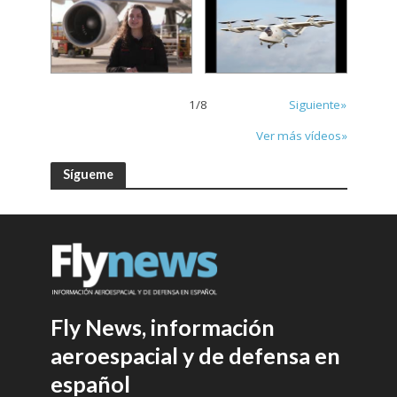
1
/
8
Siguiente»
Ver más vídeos»
Sígueme
Fly News, información
aeroespacial y de defensa en
español