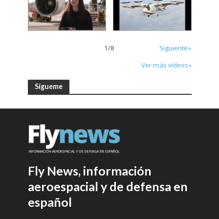
1
/
8
Siguiente»
Ver más vídeos»
Sígueme
Fly News, información
aeroespacial y de defensa en
español