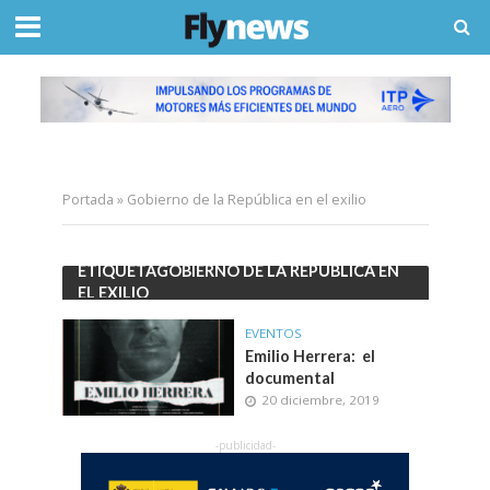
Portada
»
Gobierno de la República en el exilio
ETIQUETAGOBIERNO DE LA REPÚBLICA EN
EL EXILIO
EVENTOS
Emilio Herrera: el
documental
20 diciembre, 2019