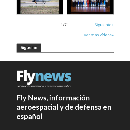
1
/
71
Siguiente»
Ver más vídeos»
Sígueme
Fly News, información
aeroespacial y de defensa en
español