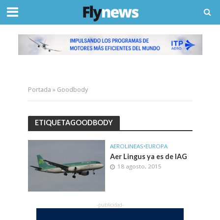
Portada
»
Goodbody
ETIQUETAGOODBODY
AEROLINEAS
•
EUROPA
Aer Lingus ya es de IAG
18 agosto, 2015