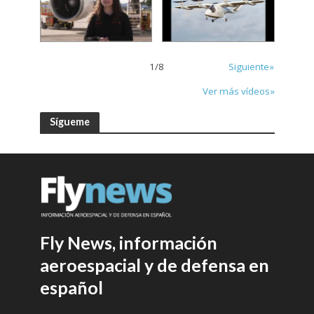
1
/
8
Siguiente»
Ver más vídeos»
Sígueme
Fly News, información
aeroespacial y de defensa en
español