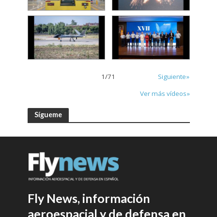
1
/
71
Siguiente»
Ver más vídeos»
Sígueme
Fly News, información
aeroespacial y de defensa en