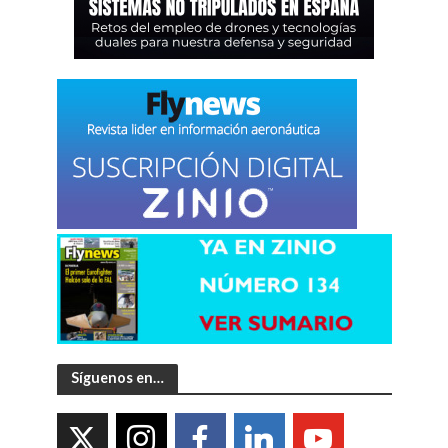
Síguenos en…