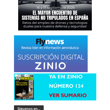
Síguenos en…