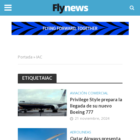
Portada
»
IAC
ETIQUETAIAC
AVIACIÓN COMERCIAL
Privilege Style prepara la
llegada de su nuevo
Boeing 777
21 noviembre, 2024
AEROLINEAS
Qatar Airways presenta