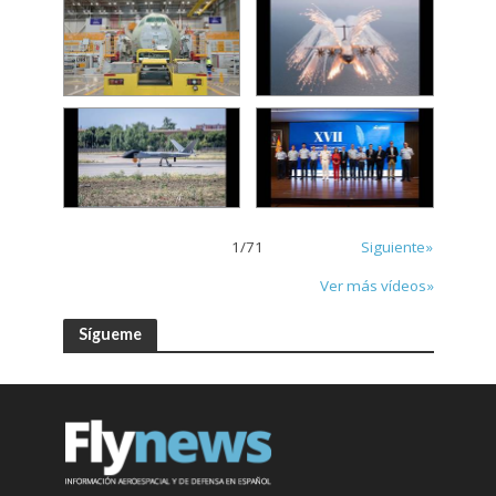
1
/
71
Siguiente»
Ver más vídeos»
Sígueme