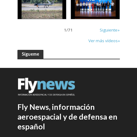
1
/
71
Siguiente»
Ver más vídeos»
Sígueme
Fly News, información
aeroespacial y de defensa en
español