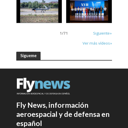
1
/
71
Siguiente»
Ver más vídeos»
Sígueme
Fly News, información
aeroespacial y de defensa en
español