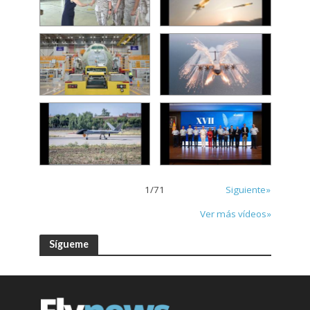
1
/
71
Siguiente»
Ver más vídeos»
Sígueme