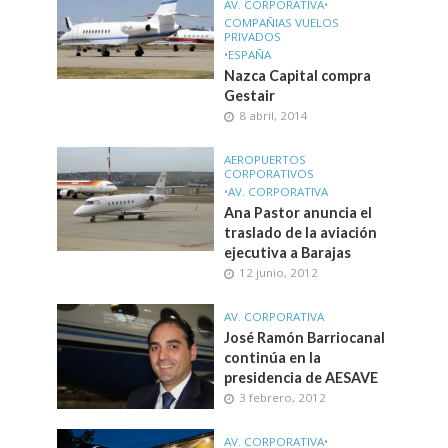
AV. CORPORATIVA
•
COMPAÑIAS VUELOS
PRIVADOS
•
ESPAÑA
Nazca Capital compra
Gestair
8 abril, 2014
AEROPUERTOS
CORPORATIVOS
•
AV. CORPORATIVA
Ana Pastor anuncia el
traslado de la aviación
ejecutiva a Barajas
12 junio, 2012
AV. CORPORATIVA
José Ramón Barriocanal
continúa en la
presidencia de AESAVE
3 febrero, 2012
AV. CORPORATIVA
•