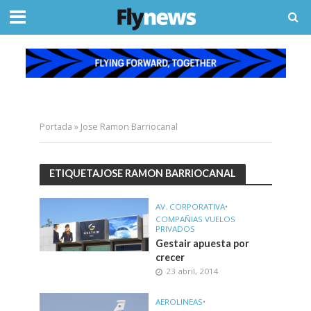
Portada
»
Jose Ramon Barriocanal
ETIQUETAJOSE RAMON BARRIOCANAL
AV. CORPORATIVA
•
COMPAÑIAS VUELOS
PRIVADOS
Gestair apuesta por
crecer
23 abril, 2014
AEROLINEAS
•