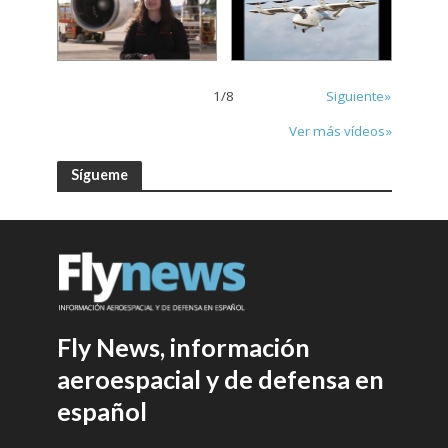
1
/
8
Siguiente»
Ver más vídeos»
Sígueme
Fly News, información
aeroespacial y de defensa en
español