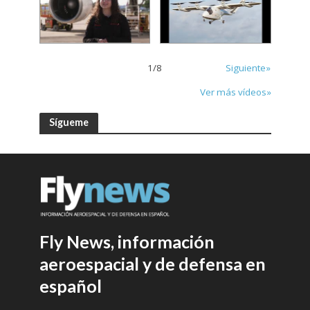
1
/
8
Siguiente»
Ver más vídeos»
Sígueme
Fly News, información
aeroespacial y de defensa en
español