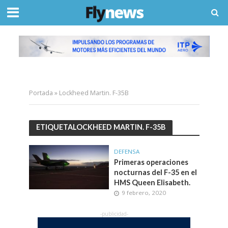
Portada
»
Lockheed Martin. F-35B
ETIQUETALOCKHEED MARTIN. F-35B
DEFENSA
Primeras operaciones
nocturnas del F-35 en el
HMS Queen Elisabeth.
9 febrero, 2020