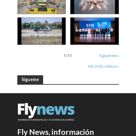
1
/
71
Siguiente»
Ver más vídeos»
Sígueme
Fly News, información