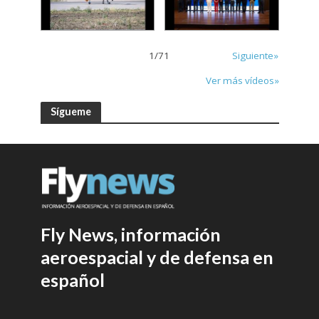
1
/
71
Siguiente»
Ver más vídeos»
Sígueme
Fly News, información
aeroespacial y de defensa en
español