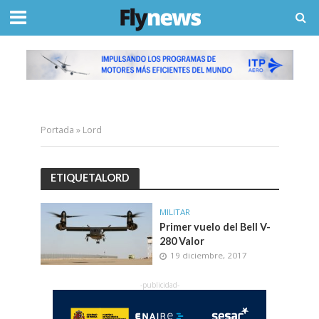
Portada
»
Lord
ETIQUETALORD
MILITAR
Primer vuelo del Bell V-
280 Valor
19 diciembre, 2017