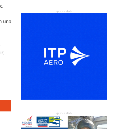
s.
n una
e
ir,