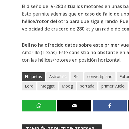
El diseño del V-280 sitúa los motores en unas barq
Esto permite además que
en caso de fallo de uno
hélice/rotor del otro para que siga girand
o.
Pue
velocidad de crucero de 280 kt
y un
radio de co
Bell no ha ofrecido datos sobre este primer vuel
Amarillo (Texas). Este
consistió no obstante en 
con las hélices/rotores en posición horizontal.
Etiquetas
Astronics
Bell
convertiplano
Eato
Lord
Meggitt
Moog
portada
primer vuelo
TAMBIÉN TE PUEDE INTERESAR...