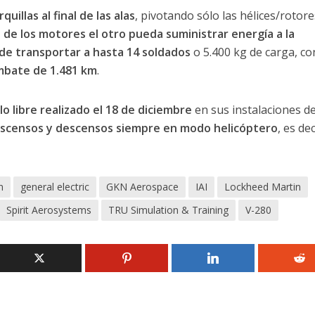
uillas al final de las alas
, pivotando sólo las hélices/rotore
 de los motores el otro pueda suministrar energía a la
de transportar a hasta 14 soldados
o 5.400 kg de carga, co
mbate de 1.481 km
.
o libre realizado el 18 de diciembre
en sus instalaciones d
ascensos y descensos siempre en modo helicóptero
, es dec
n
general electric
GKN Aerospace
IAI
Lockheed Martin
Spirit Aerosystems
TRU Simulation & Training
V-280