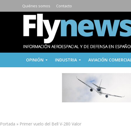
Quiénes somos
Contacto
OPINIÓN
INDUSTRIA
AVIACIÓN COMERCIA
Portada
»
Primer vuelo del Bell V-280 Valor