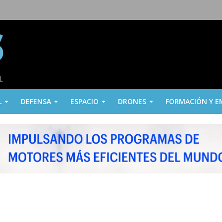
L
DEFENSA
ESPACIO
DRONES
FORMACIÓN Y E