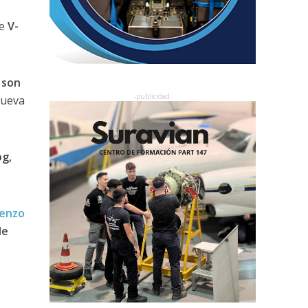
te
V-
 son
nueva
og,
ienzo
de