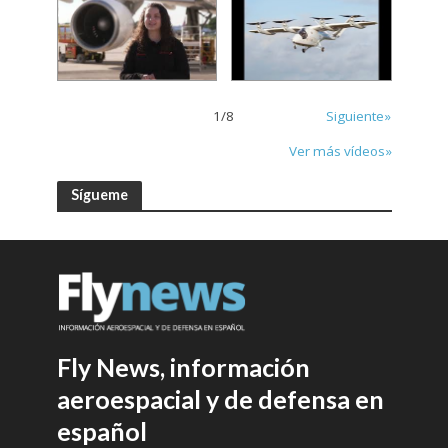
1
/
8
Siguiente»
Ver más vídeos»
Sígueme
Fly News, información
aeroespacial y de defensa en
español