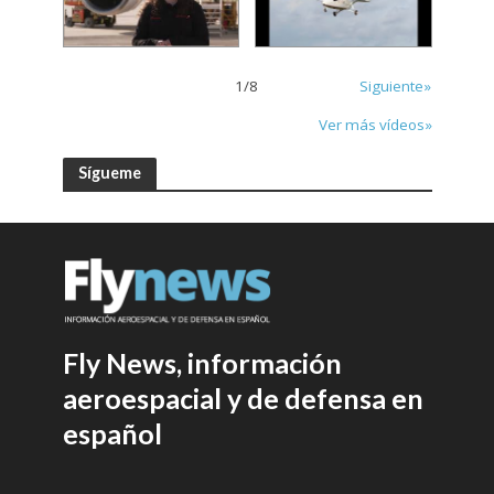
1
/
8
Siguiente»
Ver más vídeos»
Sígueme
Fly News, información
aeroespacial y de defensa en
español