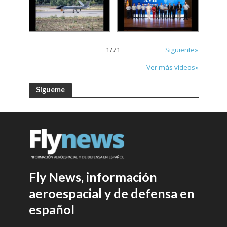
1
/
71
Siguiente»
Ver más vídeos»
Sígueme
Fly News, información
aeroespacial y de defensa en
español