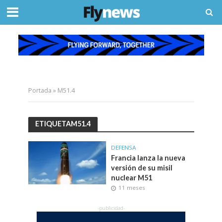
Portada
»
M51.4
ETIQUETAM51.4
DEFENSA
Francia lanza la nueva
versión de su misil
nuclear M51
11 meses